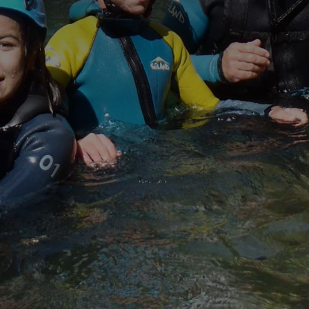
barrancos labrados por el paso de los siglos y la
erosión. Descubre unos lugares únicos
acompañados de un guía titulado y con gran
experiencia. Conoce su fauna y su flora endémica y
sus adaptaciones al medio y sobre todo disfruta
de un medio especial.
Grupos reducidos
para evitar esperas y
barrancos no comerciales para evitar las
aglomeraciones…tu eliges….Nosotros te
aseguramos la máxima calidad en el servicio y una
jornada inolvidable.
Actividad para familias, grupos de amigos,
parejas…hay un barranco para cada persona, déjate
aconsejar, conocemos muy bien nuestro medio.