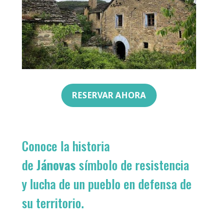
RESERVAR AHORA
Conoce la historia
de
Jánovas
símbolo de resistencia
y lucha de un pueblo en defensa de
su territorio.