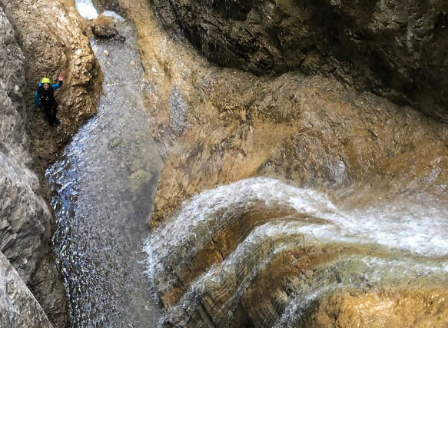
Un descenso por el interior de esos cañones
enfundado en un traje de neopreno es una
experiencia que el viajero nunca olvidará ya que
nos traslada a paisajes irreales de una belleza
sobrecogedora